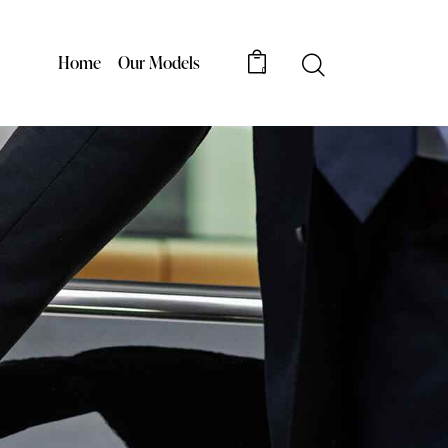
Home
Our Models
0